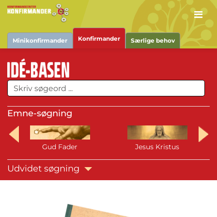
Men
Konfirmander
Minikonfirmander
Særlige behov
Emne-søgning
Gud Fader
Jesus Kristus
Udvidet søgning