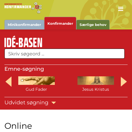
Men
Konfirmander
Minikonfirmander
Særlige behov
Emne-søgning
Gud Fader
Jesus Kristus
Udvidet søgning
Online