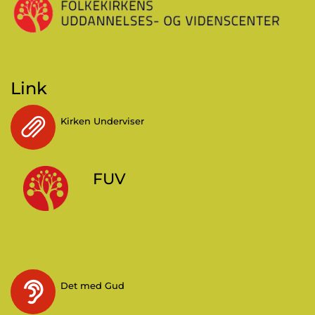
Link
Kirken Underviser
FUV
Det med Gud