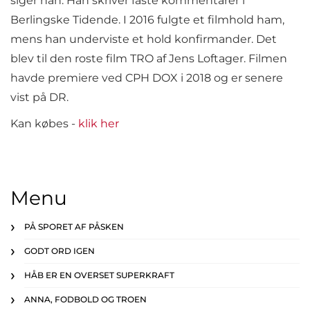
siger han. Han skriver faste kommenta­rer i
Berlingske Tidende. I 2016 fulgte et filmhold ham,
mens han underviste et hold konfirmander. Det
blev til den roste film TRO af Jens Loftager. Filmen
havde premiere ved CPH DOX i 2018 og er senere
vist på DR.
Kan købes -
klik her
Menu
PÅ SPORET AF PÅSKEN
GODT ORD IGEN
HÅB ER EN OVERSET SUPERKRAFT
ANNA, FODBOLD OG TROEN