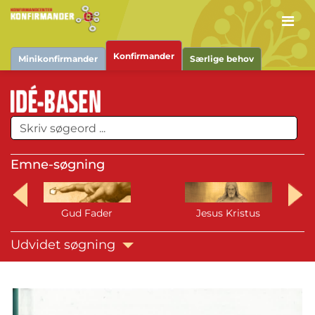
Men
Konfirmander
Minikonfirmander
Særlige behov
Emne-søgning
Gud Fader
Jesus Kristus
Udvidet søgning