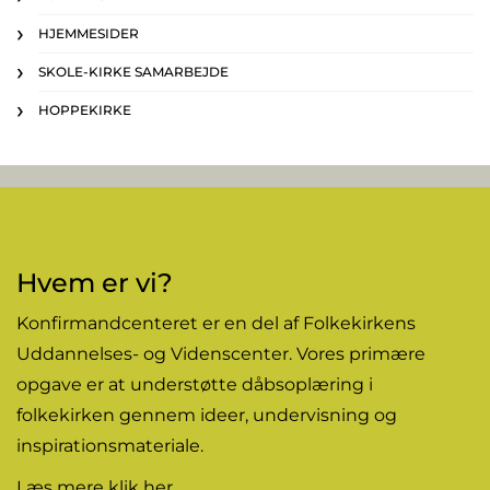
HJEMMESIDER
SKOLE-KIRKE SAMARBEJDE
HOPPEKIRKE
Hvem er vi?
Konfirmandcenteret er en del af Folkekirkens
Uddannelses- og Videnscenter. Vores primære
opgave er at understøtte dåbsoplæring i
folkekirken gennem
ideer
, undervisning og
inspirationsmateriale.
Læs mere
klik her