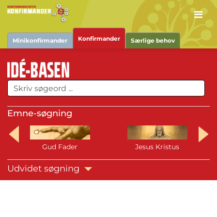
Men
Konfirmander
Minikonfirmander
Særlige behov
Emne-søgning
Gud Fader
Jesus Kristus
Udvidet søgning