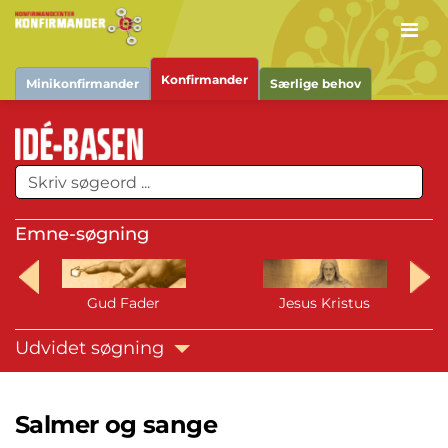
Men
Konfirmander
Minikonfirmander
Særlige behov
Emne-søgning
Gud Fader
Jesus Kristus
Udvidet søgning
Salmer og sange