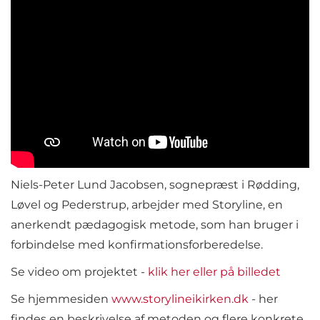
Niels-Peter Lund Jacobsen, sognepræst i Rødding,
Løvel og Pederstrup, arbejder med Storyline, en
anerkendt pædagogisk metode, som han bruger i
forbindelse med konfirmationsforberedelse.
Se video om projektet -
klik her eller på billedet
Se hjemmesiden
www.storylineikirken.dk
- her
findes en beskrivelse af metoden og flere konkrete