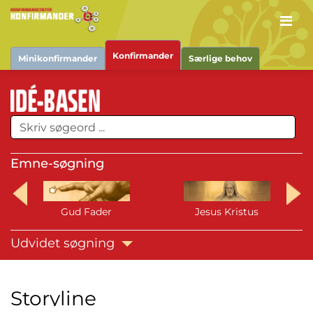
Men
Konfirmander
Minikonfirmander
Særlige behov
Emne-søgning
Gud Fader
Jesus Kristus
Udvidet søgning
Storyline