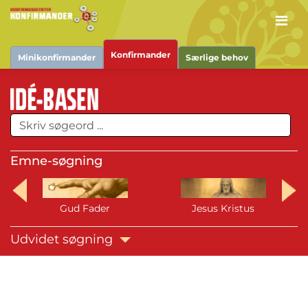
Men
Konfirmander
Minikonfirmander
Særlige behov
Emne-søgning
Gud Fader
Jesus Kristus
Udvidet søgning