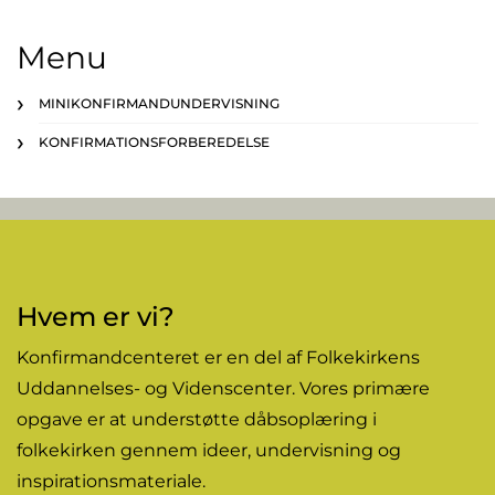
Menu
MINIKONFIRMANDUNDERVISNING
KONFIRMATIONSFORBEREDELSE
Hvem er vi?
Konfirmandcenteret er en del af Folkekirkens
Uddannelses- og Videnscenter. Vores primære
opgave er at understøtte dåbsoplæring i
folkekirken gennem
ideer
, undervisning og
inspirationsmateriale.