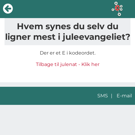
Hvem synes du selv du
ligner mest i juleevangeliet?
Der er et E i kodeordet.
Tilbage til julenat - Klik her
SMS
|
E-mail