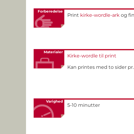
Forberedelse
Print
kirke-wordle-ark
og fi
Materialer
Kirke-wordle til print
Kan printes med to sider pr. a
Varighed
5-10 minutter