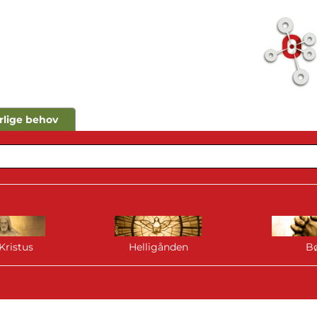
rlige behov
Kristus
Helligånden
B