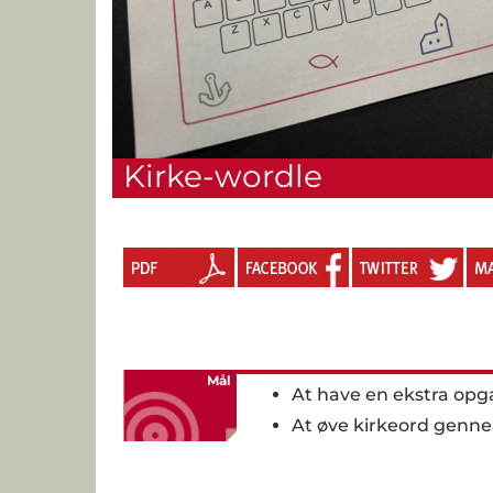
Kirke-wordle
Mål
At have en ekstra op
At øve kirkeord genne