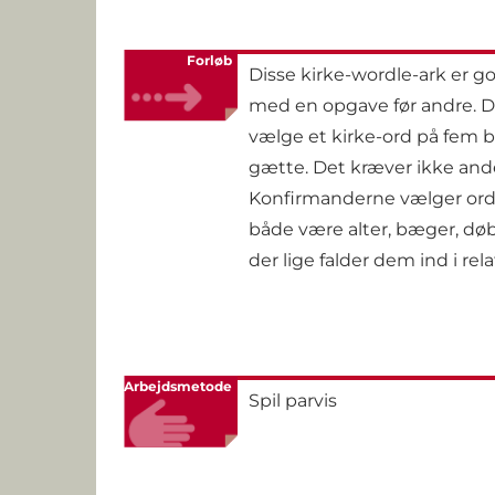
Forløb
Disse kirke-wordle-ark er g
med en opgave før andre. Der 
vælge et kirke-ord på fem 
gætte. Det kræver ikke ande
Konfirmanderne vælger ord,
både være alter, bæger, døbe
der lige falder dem ind i re
Arbejdsmetode
Spil parvis