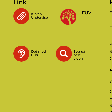
Link
E
FUV
Kirken
Underviser
T
T
A
S
Det med
Søg på
Gud
hele
siden
C
E