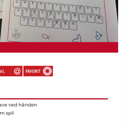
gave ved hånden
m spil